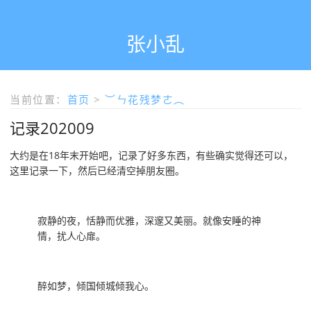
张小乱
当前位置：
首页
>
︶ㄣ花残梦ㄜ︵
记录202009
大约是在18年末开始吧，记录了好多东西，有些确实觉得还可以，
这里记录一下，然后已经清空掉朋友圈。
寂静的夜，恬静而优雅，深邃又美丽。就像安睡的神
情，扰人心扉。
醉如梦，倾国倾城倾我心。